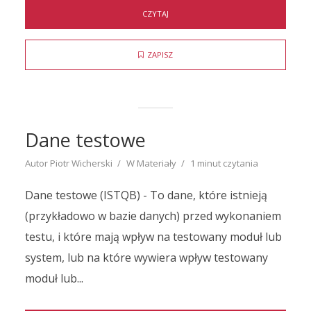
CZYTAJ
ZAPISZ
Testowanie aplikacji
mobilnych
Dane testowe
Raporty i ciekawostki ze świata testowania
Autor
Piotr Wicherski
W
Materiały
1 minut czytania
mobilnego
Dane testowe (ISTQB) - To dane, które istnieją
(przykładowo w bazie danych) przed wykonaniem
testu, i które mają wpływ na testowany moduł lub
system, lub na które wywiera wpływ testowany
moduł lub...